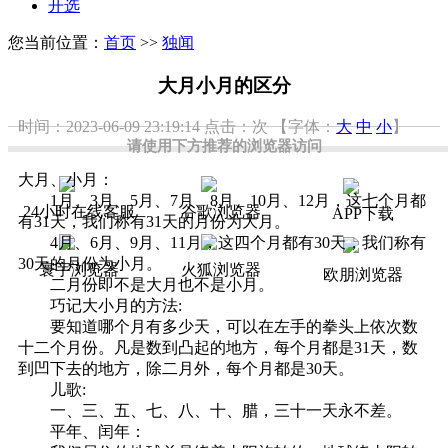
开选
您当前位置：
首页
>>
独闻
大月小月的区分
时间：2023-06-09 23:19:14
点击：
次
【字体：
大
中
小
】
请使用下方推荐的浏览器访问
大月、小月：
1月、3月、5月、7月、8月、10月、12月，这七个月都
24小时在线客服
谷歌浏览器
APP下载
有31天，我们称有31天的月份为大月。
4月、6月、9月、11月，这四个月都有30天，我们称有
30天的月份为小月。
寰宇浏览器
火狐浏览器
欧朋浏览器
二月份即不是大月也不是小月。
巧记大小月的方法:
要知道哪个月有多少天，可以在左手的拳头上依次数
十二个月份。凡是数到凸起的地方，每个月都是31天，数
到凹下去的地方，除二月外，每个月都是30天。
儿歌:
一、三、五、七、八、十、腊，三十一天永不差。
平年、闰年：