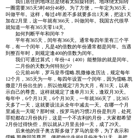
我们居住的地球总是绕着太阳旋转的。地球绕太阳转
一圈需要365天5时48分46秒。为了方便，一年定为365天，
叫做平年。这样，每过4年差不多就要多出1天来，把这1天
加在2月里，这一年就有366天，叫做闰年。我国古代很早
就知道一年有365天零1/4天。
如何判断平年和闰年？
平年有365天，闰年有366天。通常每四年里有三个平
年，有一个闰年，凡是4的倍数的年份通常都是闰年。当遇
到整百年时，则规定逢400的倍数为闰年。
我们可通过算式：年份÷4（400）能整除的就是闰年。
二月份的天数为何特别少?
公元前46年，罗马皇帝儒略.凯撒修改历法，规定每年
12个月，365天为一年，每四年设置一个闰年，因为儒略.凯
撒是7月份出生的，所以他规定7月为大月，有31天，以表
示自己的尊贵。这样就规定了逢单月31天，逢双月30天。
每年中，6个月31天，6个月30天，一年就366天了，比365
天多了一天，这就要设法从全年中减去一天。在哪一个月
里减去一天呢？那时候，按罗马的习惯2月份是刑月，处死
罪犯都在2月份执行，这是一个不吉利的月份，大家都希望
2月份过得快些，所以就从2月里去掉一天，成了29天。
后来他的侄子奥古斯多做了罗马的皇帝，为了表示和
儒略.凯撒同等尊严，便把他出生的8月份改为31天，并把